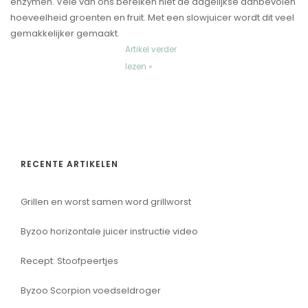
enzymen. Vele van ons bereiken niet de dagelijkse aanbevolen
hoeveelheid groenten en fruit. Met een slowjuicer wordt dit veel
gemakkelijker gemaakt.
Artikel verder
lezen »
RECENTE ARTIKELEN
Grillen en worst samen word grillworst
Byzoo horizontale juicer instructie video
Recept: Stoofpeertjes
Byzoo Scorpion voedseldroger