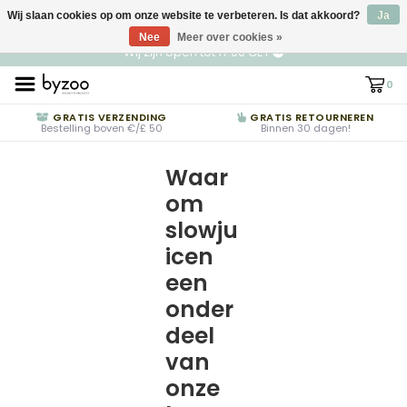
Wij slaan cookies op om onze website te verbeteren. Is dat akkoord?
NL
€ EUR
Ja
Nee
Meer over cookies »
Wij zijn open tot 17:00 CET
0
GRATIS VERZENDING
GRATIS RETOURNEREN
Bestelling boven €/£ 50
Binnen 30 dagen!
Waar
om
slowju
icen
een
onder
deel
van
onze