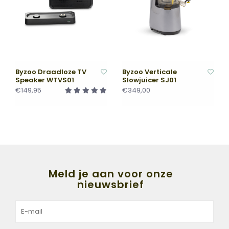
Byzoo Draadloze TV
Byzoo Verticale
Speaker WTVS01
Slowjuicer SJ01
€149,95
€349,00
Meld je aan voor onze
nieuwsbrief