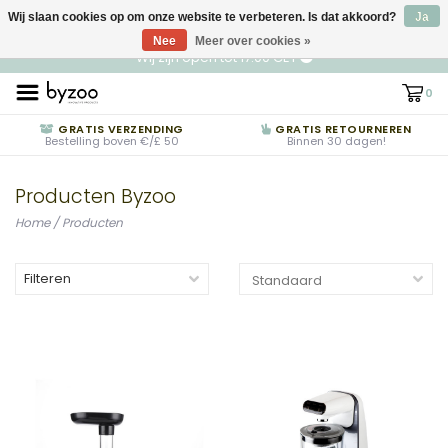
Wij slaan cookies op om onze website te verbeteren. Is dat akkoord?
NL
€ EUR
Ja
Nee
Meer over cookies »
Wij zijn open tot 17:00 CET
0
GRATIS VERZENDING
GRATIS RETOURNEREN
Bestelling boven €/£ 50
Binnen 30 dagen!
Producten Byzoo
Home
/
Producten
Filteren