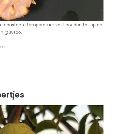
 de constante temperatuur vast houden tot op de
van @Byzoo.
en »
:
ertjes