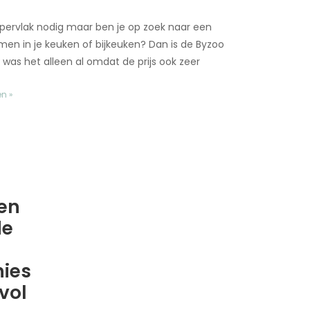
ppervlak nodig maar ben je op zoek naar een
men in je keuken of bijkeuken? Dan is de Byzoo
was het alleen al omdat de prijs ook zeer
en »
r
en
de
ies
vol