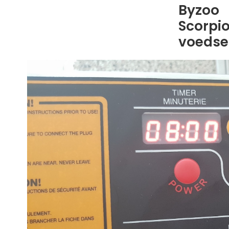
Byzoo
Scorpi
voedse