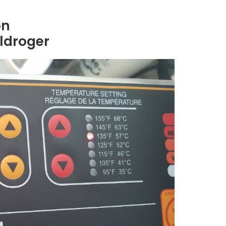
on
ldroger