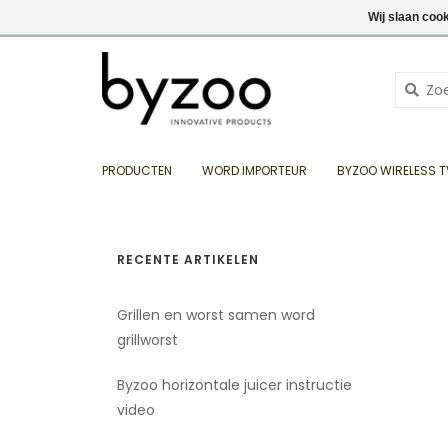
NL
€ EUR
+31 (0) 35 6934808
Inloggen
Wij slaan coo
PRODUCTEN
WORD IMPORTEUR
BYZOO WIRELESS T
RECENTE ARTIKELEN
Grillen en worst samen word
grillworst
Byzoo horizontale juicer instructie
video