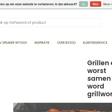
kies op om onze website te verbeteren. Is dat akkoord?
Ja
Nee
Meer 
V SPEAKER WTVS01
INSPIRATIE
OVER BYZOO
KLANTENSERVICE
Grillen
worst
samen
word
grillwo