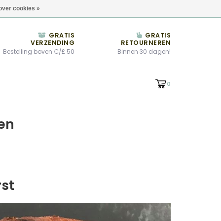
Wij zijn open tot 17:00 CET
Locaties
over cookies »
GRATIS
GRATIS
VERZENDING
RETOURNEREN
Bestelling boven €/£ 50
Binnen 30 dagen!
0
 en
rst