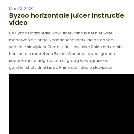
Mar 02, 2020
Byzoo horizontale juicer instructie
video
De Byzoo Horizontale Slowjuicer Rhino is het nieuwste
model van dit jonge Nederlandse merk. Na de goede
verticale slowjuicer Zebra is de slowjuicer Rhino het eerste
horizontale model van Byzoo. Wanneer je veel groene
sappen met bladgroenten of graag tarwegras- en
gember shots drinkt is de Rhino een ideale slowjuicer.