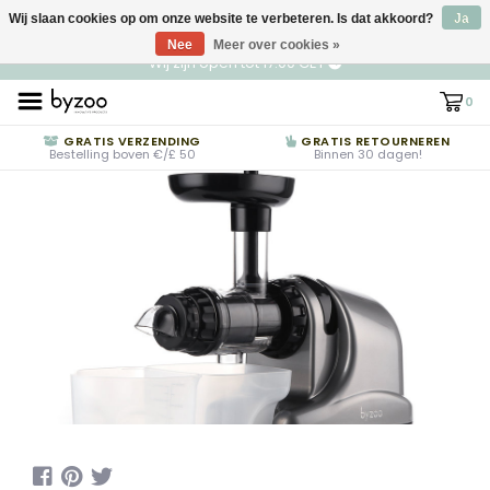
Wij slaan cookies op om onze website te verbeteren. Is dat akkoord?
NL
€ EUR
Ja
Nee
Meer over cookies »
Wij zijn open tot 17:00 CET
0
GRATIS VERZENDING
GRATIS RETOURNEREN
Bestelling boven €/£ 50
Binnen 30 dagen!