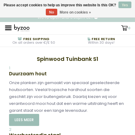
Please accept cookies to help us improve this website Is this OK?
EN
€ EUR
Yes
No
More on cookies »
We're open until 5:00pm CET
0
FREE SHIPPING
FREE RETURN
On all orders over €/£ 50
Within 30 days!
Spinwood Tuinbank S1
1
Duurzaam hout
Onze planken zijn gemaakt van speciaal geselecteerde
houtsoorten. Veelal tropische hardhout soorten die
geschikt zijn voor buitengebruik. Daarbij kiezen wij voor
verantwoord mooi hout dat een warme uitstraling heeft en
garant staat voor een lange levensduur.
LEES MEER
2