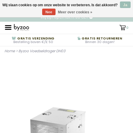
Wij slaan cookies op om onze website te verbeteren. Is dat akkoord?
NL
€ EUR
Ja
Nee
Meer over cookies »
Wij zijn open tot 17:00 CET
0
GRATIS VERZENDING
GRATIS RETOURNEREN
Bestelling boven €/£ 50
Binnen 30 dagen!
Home
>
Byzoo Voedseldroger DH03