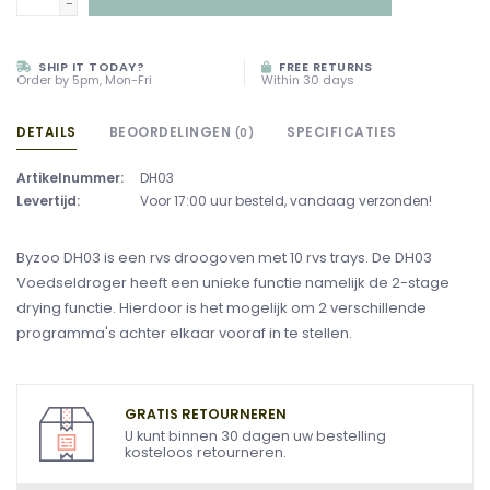
-
SHIP IT TODAY?
FREE RETURNS
Order by 5pm, Mon-Fri
Within 30 days
DETAILS
BEOORDELINGEN
SPECIFICATIES
(0)
Artikelnummer:
DH03
Levertijd:
Voor 17:00 uur besteld, vandaag verzonden!
Byzoo DH03 is een rvs droogoven met 10 rvs trays. De DH03
Voedseldroger heeft een unieke functie namelijk de 2-stage
drying functie. Hierdoor is het mogelijk om 2 verschillende
programma's achter elkaar vooraf in te stellen.
GRATIS RETOURNEREN
U kunt binnen 30 dagen uw bestelling
kosteloos retourneren.